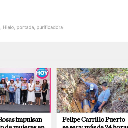
a
,
Hielo
,
portada
,
purificadora
Rosas impulsan
Felipe Carrillo Puerto
go de mujeres en
se seca: más de 24 hora