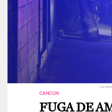
Los veci
CANCÚN
FUGA DE A