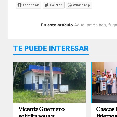
Facebook
Twitter
WhatsApp
En este artículo
Agua
,
amoniaco
,
fug
TE PUEDE INTERESAR
Vicente Guerrero
Cascos 
solicita agua y
lideraz