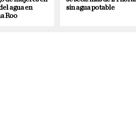
del agua en
sin agua potable
a Roo