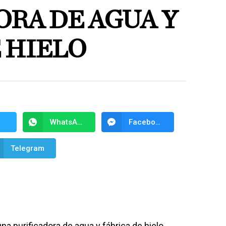
ORA DE AGUA Y
 HIELO
WhatsApp
Facebook Messenger
Telegram
 purificadora de agua y fábrica de hielo