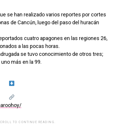
que se han realizado varios reportes por cortes
 zonas de Cancún, luego del paso del huracán
reportados cuatro apagones en las regiones 26,
ionados a las pocas horas.
drugada se tuvo conocimiento de otros tres;
y uno más en la 99.
naroohoy/
SCROLL TO CONTINUE READING.
rwp id="243463"]