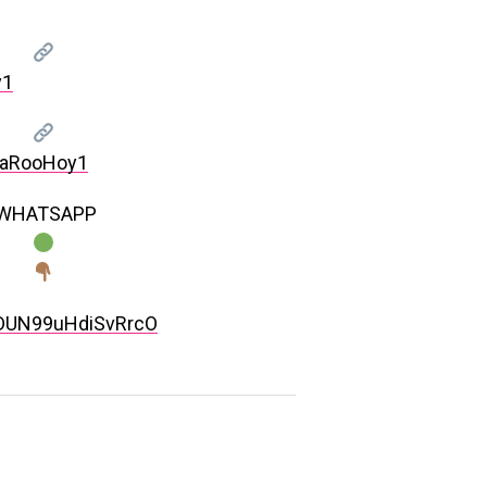
y1
naRooHoy1
 WHATSAPP
rDUN99uHdiSvRrcO