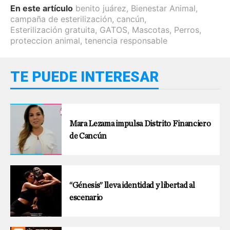
En este artículo
benito juárez
,
Bienestar Animal
,
campaña de esterilización
,
cancún
,
Esterilización gratuita
,
GATOS
,
Mascotas
,
Perros
,
proteccion animal
,
tenencia responsable
TE PUEDE INTERESAR
Mara Lezama impulsa Distrito Financiero
de Cancún
“Génesis” lleva identidad y libertad al
escenario