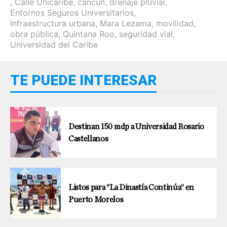
,
Calle Unicaribe
,
cancún
,
drenaje pluvial
,
Entornos Seguros Universitarios
,
Infraestructura urbana
,
Mara Lezama
,
movilidad
,
obra pública
,
Quintana Roo
,
seguridad vial
,
Universidad del Caribe
TE PUEDE INTERESAR
Destinan 150 mdp a Universidad Rosario
Castellanos
Listos para “La Dinastía Continúa” en
Puerto Morelos