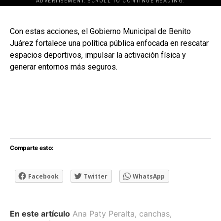
ADVERTISEMENT. SCROLL TO CONTINUE READING.
[adsforwp id="243463"]
Con estas acciones, el Gobierno Municipal de Benito
Juárez fortalece una política pública enfocada en rescatar
espacios deportivos, impulsar la activación física y
generar entornos más seguros.
Comparte esto:
Facebook
Twitter
WhatsApp
En este artículo
Ana Paty Peralta
,
canchas
,