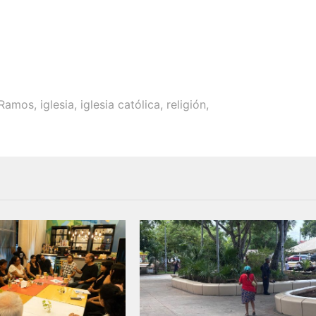
 Ramos
,
iglesia
,
iglesia católica
,
religión
,