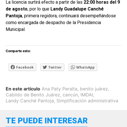
La licencia surtirá efecto a partir de las
22:00 horas del 9
de agosto
, por lo que
Landy Guadalupe Canché
Pantoja
, primera regidora, continuará desempeñándose
como encargada de despacho de la Presidencia
Municipal.
Comparte esto:
Facebook
Twitter
WhatsApp
En este artículo
Ana Paty Peralta
,
benito juárez
,
Cabildo de Benito Juárez
,
cancún
,
IMDAI
,
Landy Canché Pantoja
,
Simplificación administrativa
TE PUEDE INTERESAR