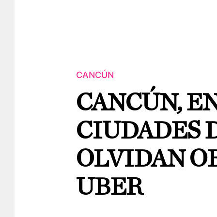
CANCÚN
CANCÚN, E
CIUDADES 
OLVIDAN O
UBER