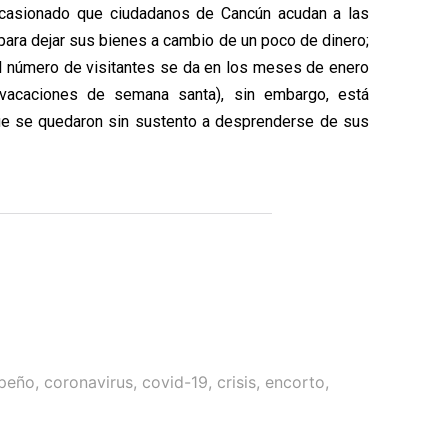
a ocasionado que ciudadanos de Cancún acudan a las
ara dejar sus bienes a cambio de un poco de dinero;
el número de visitantes se da en los meses de enero
vacaciones de semana santa), sin embargo, está
ue se quedaron sin sustento a desprenderse de sus
peño
,
coronavirus
,
covid-19
,
crisis
,
encorto
,