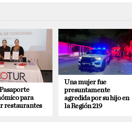
Una mujer fue
Pasaporte
presuntamente
ómico para
agredida por su hijo en
r restaurantes
la Región 219