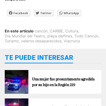
Facebook
Twitter
WhatsApp
En este artículo
cancún
,
CARIBE
,
Cultura
,
Día Mundial del Teatro
,
playa delfines
,
Todo Cancún
,
Turismo
,
veleros desaparecidos
,
Viacrucis
TE PUEDE INTERESAR
Una mujer fue presuntamente agredida
por su hijo en la Región 219