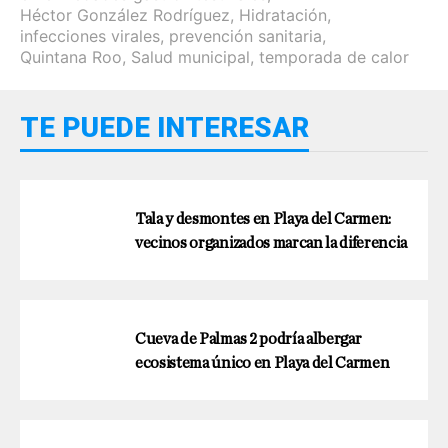
Héctor González Rodríguez
,
Hidratación
,
infecciones virales
,
prevención sanitaria
,
Quintana Roo
,
Salud municipal
,
temporada de calor
TE PUEDE INTERESAR
Tala y desmontes en Playa del Carmen:
vecinos organizados marcan la diferencia
Cueva de Palmas 2 podría albergar
ecosistema único en Playa del Carmen