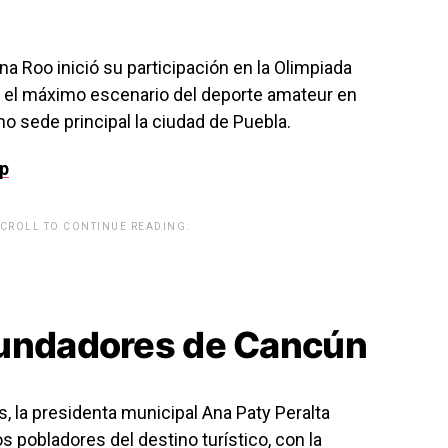
na Roo inició su participación en la
Olimpiada
a el máximo escenario del deporte amateur en
mo sede principal la ciudad de
Puebla
.
p
SCROLL TO CONTINUE READING.
rwp id="243463"]
fundadores de Cancún
 la presidenta municipal
Ana Paty Peralta
pobladores del destino turístico, con la