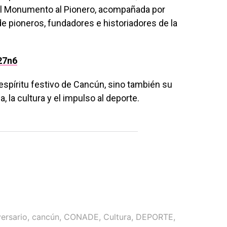
el
Monumento al Pionero
, acompañada por
de pioneros, fundadores e historiadores de la
27n6
 espíritu festivo de Cancún, sino también su
la cultura y el impulso al deporte.
versario
,
cancún
,
CONADE
,
Cultura
,
DEPORTE
,