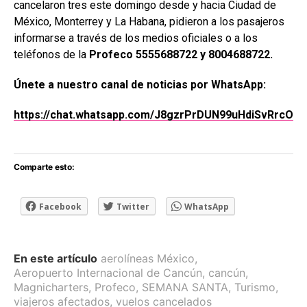
cancelaron tres este domingo desde y hacia Ciudad de
México, Monterrey y La Habana, pidieron a los pasajeros
informarse a través de los medios oficiales o a los
teléfonos de la
Profeco 5555688722 y 8004688722.
Únete a nuestro canal de noticias por WhatsApp:
https://chat.whatsapp.com/J8gzrPrDUN99uHdiSvRrcO
Comparte esto:
Facebook
Twitter
WhatsApp
En este artículo
aerolíneas México
,
Aeropuerto Internacional de Cancún
,
cancún
,
Magnicharters
,
Profeco
,
SEMANA SANTA
,
Turismo
,
viajeros afectados
,
vuelos cancelados