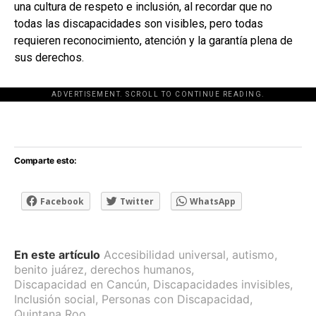
una cultura de respeto e inclusión, al recordar que no
todas las discapacidades son visibles, pero todas
requieren reconocimiento, atención y la garantía plena de
sus derechos.
ADVERTISEMENT. SCROLL TO CONTINUE READING.
[adsforwp id="243463"]
Comparte esto:
Facebook
Twitter
WhatsApp
En este artículo
Accesibilidad universal
,
autismo
,
benito juárez
,
derechos humanos
,
Discapacidad en Cancún
,
Discapacidades invisibles
,
Inclusión social
,
Personas con Discapacidad
,
Quintana Roo