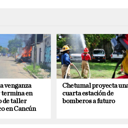
a venganza
Chetumal proyecta un
r termina en
cuarta estación de
 de taller
bomberos a futuro
o en Cancún