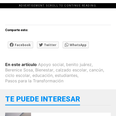
ADVERTISEMENT. SCROLL TO CONTINUE READING.
[adsforwp id="243463"]
Comparte esto:
Facebook
Twitter
WhatsApp
En este artículo
Apoyo social
,
benito juárez
,
Berenice Sosa
,
Bienestar
,
calzado escolar
,
cancún
,
ciclo escolar
,
educación
,
estudiantes
,
Pasos para la Transformación
TE PUEDE INTERESAR