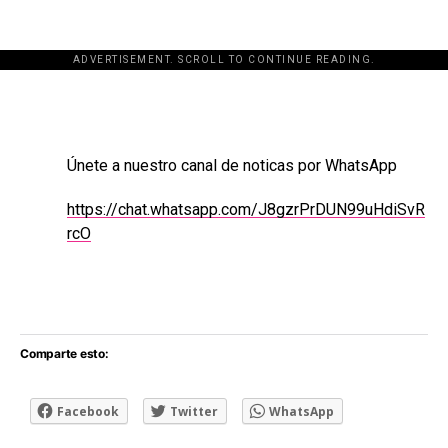
ADVERTISEMENT. SCROLL TO CONTINUE READING.
[adsforwp id="243463"]
Únete a nuestro canal de noticas por WhatsApp
https://chat.whatsapp.com/J8gzrPrDUN99uHdiSvR
rcO
Comparte esto:
Facebook
Twitter
WhatsApp