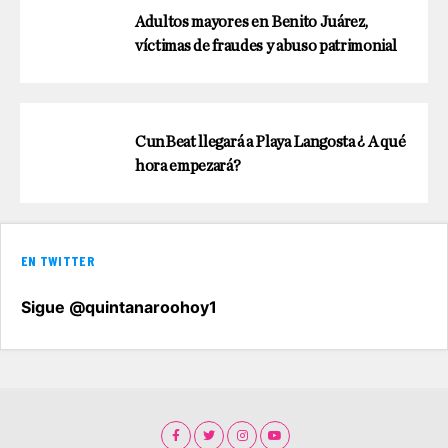
Adultos mayores en Benito Juárez,
víctimas de fraudes y abuso patrimonial
CunBeat llegará a Playa Langosta ¿ A qué
hora empezará?
EN TWITTER
Sigue @quintanaroohoy1