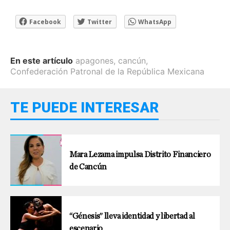
Facebook
Twitter
WhatsApp
En este artículo
apagones
,
cancún
,
Confederación Patronal de la República Mexicana
TE PUEDE INTERESAR
Mara Lezama impulsa Distrito Financiero
de Cancún
“Génesis” lleva identidad y libertad al
escenario