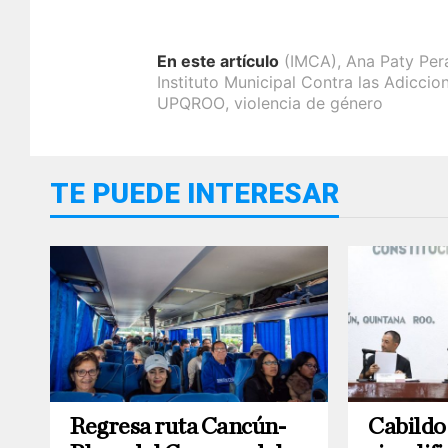
En este artículo
(IMCA)
,
Ana Paty Per
Instituto Municipal Contra las Adiccio
UPQROO
,
violencia de género
TE PUEDE INTERESAR
Regresa ruta Cancún-
Cabildo