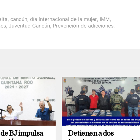
alta
,
cancún
,
día internacional de la mujer
,
IMM
,
nes
,
Juventud Cancún
,
Prevención de adicciones
,
 de BJ impulsa
Detienen a dos