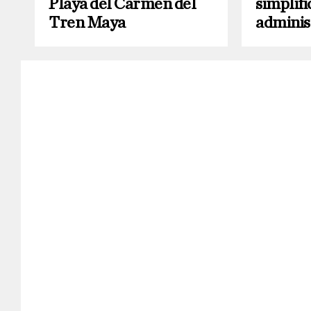
Playa del Carmen del
simplifi
Tren Maya
adminis