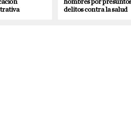
cación
hombres por presunto
trativa
delitos contra la salud