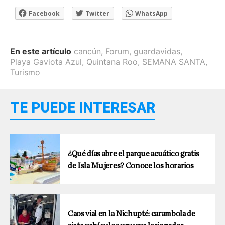
Facebook
Twitter
WhatsApp
En este artículo
cancún
,
Forum
,
guardavidas
,
Playa Gaviota Azul
,
Quintana Roo
,
SEMANA SANTA
,
Turismo
TE PUEDE INTERESAR
¿Qué días abre el parque acuático gratis
de Isla Mujeres? Conoce los horarios
Caos vial en la Nichupté: carambola de