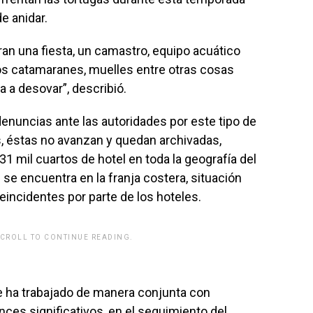
e anidar.
ran una fiesta, un camastro, equipo acuático
s catamaranes, muelles entre otras cosas
a a desovar”, describió.
denuncias ante las autoridades por este tipo de
s, éstas no avanzan y quedan archivadas,
1 mil cuartos de hotel en toda la geografía del
se encuentra en la franja costera, situación
incidentes por parte de los hoteles.
SCROLL TO CONTINUE READING.
rwp id="243463"]
 ha trabajado de manera conjunta con
ces significativos, en el seguimiento del