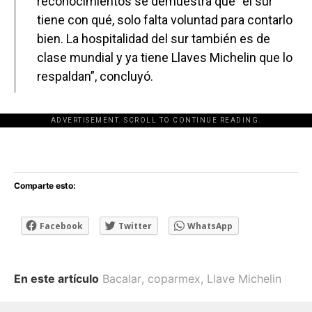
reconocimientos se demuestra que “el sur
tiene con qué, solo falta voluntad para contarlo
bien. La hospitalidad del sur también es de
clase mundial y ya tiene Llaves Michelin que lo
respaldan”, concluyó.
ADVERTISEMENT. SCROLL TO CONTINUE READING.
[adsforwp id="243463"]
Comparte esto:
Facebook
Twitter
WhatsApp
En este artículo
Bacalar
,
coparmex
,
Llave Michelin