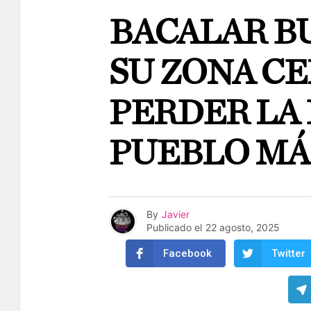
BACALAR B
SU ZONA CE
PERDER LA 
PUEBLO MÁ
By
Javier
Publicado el
22 agosto, 2025
Facebook
Twitter