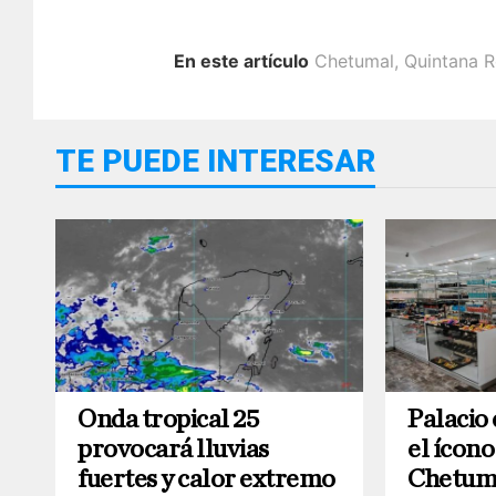
En este artículo
Chetumal
,
Quintana 
TE PUEDE INTERESAR
Onda tropical 25
Palacio 
provocará lluvias
el ícono
fuertes y calor extremo
Chetum