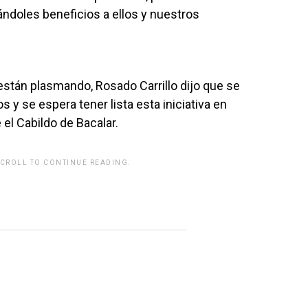
ndoles beneficios a ellos y nuestros
están plasmando, Rosado Carrillo dijo que se
 y se espera tener lista esta iniciativa en
el Cabildo de Bacalar.
SCROLL TO CONTINUE READING.
rwp id="243463"]