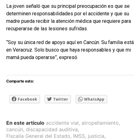
La joven señaló que su principal preocupación es que se
determinen responsabilidades por el accidente y que su
madre pueda recibir la atención médica que requiere para
recuperarse de las lesiones sufridas.
“Soy su única red de apoyo aquí en Cancún. Su familia está
en Veracruz. Solo busco que haya responsables y que mi
mamá pueda operarse”, expresó.
Comparte esto:
Facebook
Twitter
WhatsApp
En este artículo
accidente vial
,
atropellamiento
,
cancún
,
discapacidad auditiva
,
Fiscalía General del Estado
,
IMSS
,
justicia
,