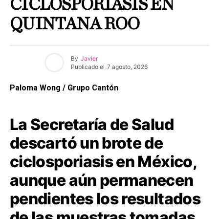
CICLOSPORIASIS EN
QUINTANA ROO
By
Javier
Publicado el
7 agosto, 2026
Paloma Wong / Grupo Cantón
La Secretaría de Salud
descartó un brote de
ciclosporiasis en México,
aunque aún permanecen
pendientes los resultados
de las muestras tomadas