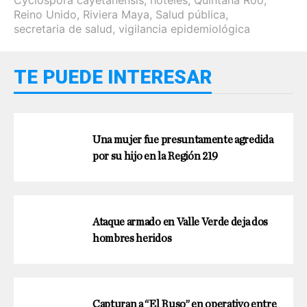
Cyclospora cayetanensis
,
hoteles
,
Quintana Roo
,
Reino Unido
,
Riviera Maya
,
Salud pública
,
secretaria de salud
,
vigilancia epidemiológica
TE PUEDE INTERESAR
Una mujer fue presuntamente agredida
por su hijo en la Región 219
Ataque armado en Valle Verde deja dos
hombres heridos
Capturan a “El Ruso” en operativo entre