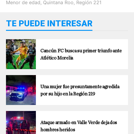
Menor de edad
,
Quintana Roo
,
Región 221
TE PUEDE INTERESAR
Cancún FC busca su primer triunfo ante
Atlético Morelia
Una mujer fue presuntamente agredida
por su hijo en la Región 219
Ataque armado en Valle Verde deja dos
hombres heridos