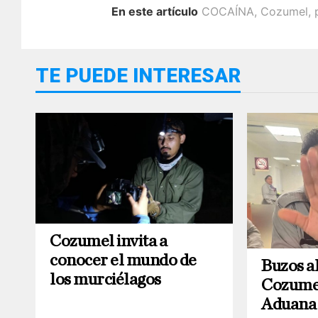
En este artículo
COCAÍNA
,
Cozumel
,
TE PUEDE INTERESAR
Cozumel invita a
conocer el mundo de
Buzos al
los murciélagos
Cozumel
Aduana 