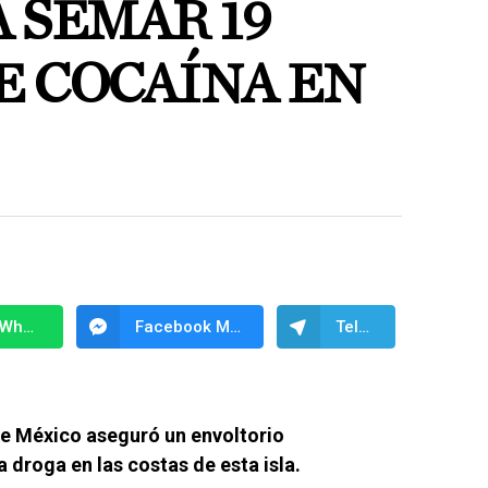
 SEMAR 19
E COCAÍNA EN
WhatsApp
Facebook Messenger
Telegram
e México aseguró un envoltorio
droga en las costas de esta isla.