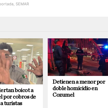
portada
,
SEMAR
Detienen a menor por
doble homicidio en
ertan boicot a
Cozumel
 por cobros de
a turistas