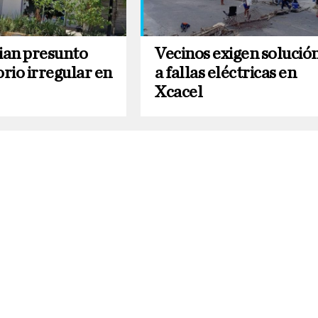
an presunto
Vecinos exigen solució
rio irregular en
a fallas eléctricas en
Xcacel