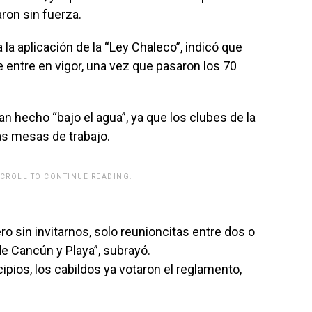
ron sin fuerza.
la aplicación de la “Ley Chaleco”, indicó que
 entre en vigor, una vez que pasaron los 70
 hecho “bajo el agua”, ya que los clubes de la
las mesas de trabajo.
SCROLL TO CONTINUE READING.
rwp id="243463"]
o sin invitarnos, solo reunioncitas entre dos o
 de Cancún y Playa”, subrayó.
ios, los cabildos ya votaron el reglamento,