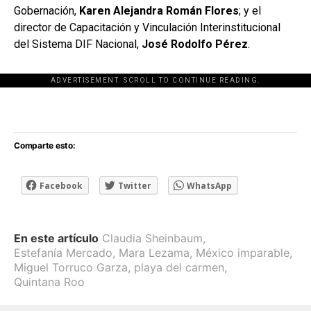
Gobernación,
Karen Alejandra Román Flores
; y el
director de Capacitación y Vinculación Interinstitucional
del Sistema DIF Nacional,
José Rodolfo Pérez
.
ADVERTISEMENT. SCROLL TO CONTINUE READING.
[adsforwp id="243463"]
Comparte esto:
Facebook
Twitter
WhatsApp
En este artículo
Claudia Sheinbaum
,
Estefanía Mercado
,
Mara Lezama
,
México imparable
,
Miguel Torruco Garza
,
playa del carmen
,
Quintana Roo