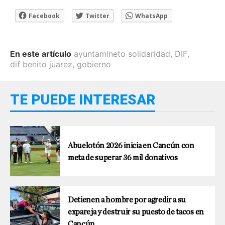
Facebook
Twitter
WhatsApp
En este artículo
ayuntamineto solidaridad
,
DIF
,
dif benito juarez
,
gobierno
TE PUEDE INTERESAR
Abuelotón 2026 inicia en Cancún con
meta de superar 36 mil donativos
Detienen a hombre por agredir a su
expareja y destruir su puesto de tacos en
Cancún