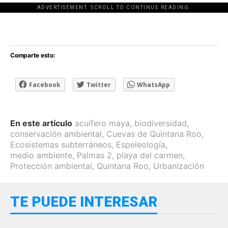
ADVERTISEMENT. SCROLL TO CONTINUE READING.
[adsforwp id="243463"]
Comparte esto:
Facebook
Twitter
WhatsApp
En este artículo
acuífero maya
,
biodiversidad
,
conservación ambiental
,
Cuevas de Quintana Roo
,
Ecosistemas subterráneos
,
Espeleología
,
medio ambiente
,
Palmas 2
,
playa del carmen
,
Protección ambiental
,
Quintana Roo
,
Urbanización
TE PUEDE INTERESAR