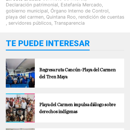
Declaración patrimonial
,
Estefanía Mercado
,
gobierno municipal
,
Órgano Interno de Control
,
playa del carmen
,
Quintana Roo
,
rendición de cuentas
,
servidores públicos
,
Transparencia
TE PUEDE INTERESAR
Regresa ruta Cancún-Playa del Carmen
del Tren Maya
Playa del Carmen impulsa diálogo sobre
derechos indígenas