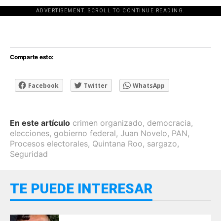
ADVERTISEMENT. SCROLL TO CONTINUE READING.
[adsforwp id="243463"]
Comparte esto:
Facebook
Twitter
WhatsApp
En este artículo
crimen organizado
,
democracia
,
elecciones
,
gobierno federal
,
Juan Novelo
,
PAN
,
Procesos electorales
,
Quintana Roo
,
sargazo
,
Seguridad
TE PUEDE INTERESAR