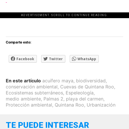
ADVERTISEMENT. SCROLL TO CONTINUE READING.
[adsforwp id="243463"]
Comparte esto:
Facebook
Twitter
WhatsApp
En este artículo
acuífero maya
,
biodiversidad
,
conservación ambiental
,
Cuevas de Quintana Roo
,
Ecosistemas subterráneos
,
Espeleología
,
medio ambiente
,
Palmas 2
,
playa del carmen
,
Protección ambiental
,
Quintana Roo
,
Urbanización
TE PUEDE INTERESAR