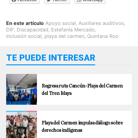
En este artículo
Apoyo social
,
Auxiliares auditivos
,
DIF
,
Discapacidad
,
Estefanía Mercado
,
Inclusión social
,
playa del carmen
,
Quintana Roo
TE PUEDE INTERESAR
Regresa ruta Cancún-Playa del Carmen
del Tren Maya
Playa del Carmen impulsa diálogo sobre
derechos indígenas