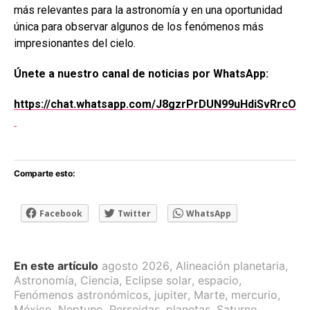
más relevantes para la astronomía y en una oportunidad
única para observar algunos de los fenómenos más
impresionantes del cielo.
Únete a nuestro canal de noticias por WhatsApp:
https://chat.whatsapp.com/J8gzrPrDUN99uHdiSvRrcO
Comparte esto:
Facebook
Twitter
WhatsApp
En este artículo
agosto 2026
,
Alineación planetaria
,
Astronomía
,
Ciencia
,
Eclipse solar
,
espacio
,
Fenómenos astronómicos
,
jupiter
,
Marte
,
mercurio
,
México
,
Neptuno
,
Perseidas
,
planetas
,
Saturno
,