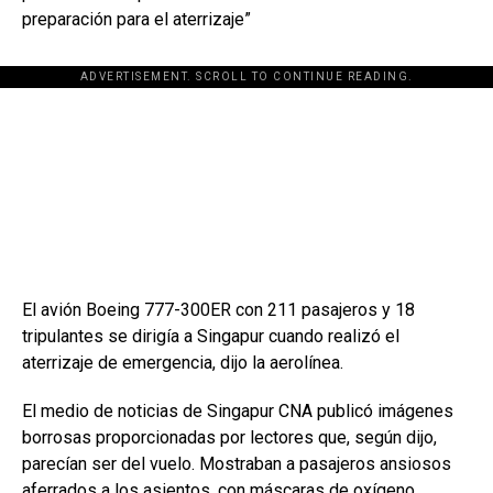
preparación para el aterrizaje”
ADVERTISEMENT. SCROLL TO CONTINUE READING.
[adsforwp id="243463"]
El avión Boeing 777-300ER con 211 pasajeros y 18
tripulantes se dirigía a Singapur cuando realizó el
aterrizaje de emergencia, dijo la aerolínea.
El medio de noticias de Singapur CNA publicó imágenes
borrosas proporcionadas por lectores que, según dijo,
parecían ser del vuelo. Mostraban a pasajeros ansiosos
aferrados a los asientos, con máscaras de oxígeno