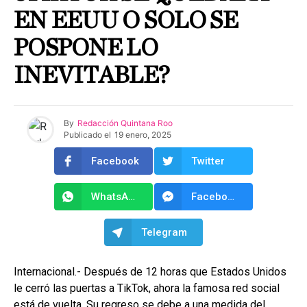
EN EEUU O SOLO SE
POSPONE LO
INEVITABLE?
By
Redacción Quintana Roo
Publicado el
19 enero, 2025
Facebook
Twitter
WhatsApp
Facebook Messenger
Telegram
Internacional.- Después de 12 horas que Estados Unidos
le cerró las puertas a TikTok, ahora la famosa red social
está de vuelta. Su regreso se debe a una medida del