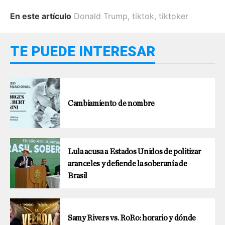
En este artículo
Donald Trump
,
tiktok
,
tiktoker
TE PUEDE INTERESAR
Cambiamiento de nombre
Lula acusa a Estados Unidos de politizar
aranceles y defiende la soberanía de
Brasil
Samy Rivers vs. RoRo: horario y dónde