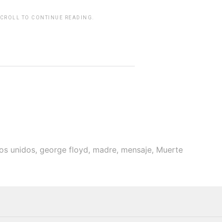
SCROLL TO CONTINUE READING.
rwp id="243463"]
os unidos
,
george floyd
,
madre
,
mensaje
,
Muerte