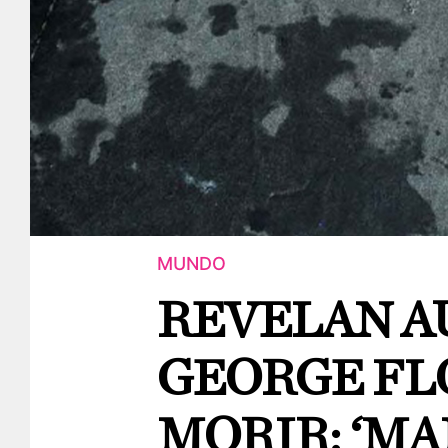
MUNDO
REVELAN A
GEORGE FL
MORIR: ‘MA