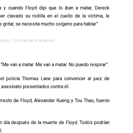
a y cuando Floyd dijo que lo iban a matar, Dereck
r clavado su rodilla en el cuello de la víctima, le
e gritar, se necesita mucho oxígeno para hablar”.
SCROLL TO CONTINUE READING.
rwp id="243463"]
 “Me van a matar. Me van a matar. No puedo respirar”.
 el policía Thomas Lane para convencer al juez de
 asesinato presentados contra él.
arresto de Floyd, Alexander Kueng y Tou Thao, fueron
n día después de la muerte de Floyd. Todos podrían
.