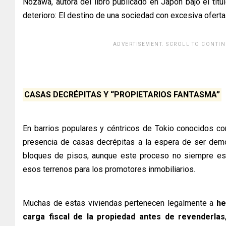
Nozawa, autora del libro publicado en Japón bajo el tít
deterioro: El destino de una sociedad con excesiva oferta 
ADVERTISEMENT. SCROLL TO CONTIN
[adsforwp id="2434
CASAS DECRÉPITAS Y “PROPIETARIOS FANTASMA”
En barrios populares y céntricos de Tokio conocidos com
presencia de casas decrépitas a la espera de ser dem
bloques de pisos, aunque este proceso no siempre es f
esos terrenos para los promotores inmobiliarios.
Muchas de estas viviendas pertenecen legalmente a
he
carga fiscal de la propiedad antes de revenderlas