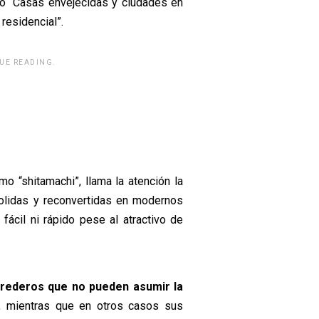
ulo “Casas envejecidas y ciudades en
residencial”.
UE READING.
63"]
o “shitamachi”, llama la atención la
olidas y reconvertidas en modernos
ácil ni rápido pese al atractivo de
rederos que no pueden asumir la
, mientras que en otros casos sus