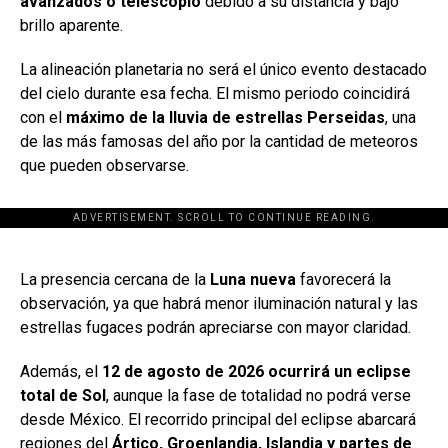
avanzados o telescopio
debido a su distancia y bajo
brillo aparente.
La alineación planetaria no será el único evento destacado
del cielo durante esa fecha. El mismo periodo coincidirá
con el
máximo de la lluvia de estrellas Perseidas
, una
de las más famosas del año por la cantidad de meteoros
que pueden observarse.
ADVERTISEMENT. SCROLL TO CONTINUE READING.
[adsforwp id="243463"]
La presencia cercana de la
Luna nueva
favorecerá la
observación, ya que habrá menor iluminación natural y las
estrellas fugaces podrán apreciarse con mayor claridad.
Además, el
12 de agosto de 2026 ocurrirá un eclipse
total de Sol
, aunque la fase de totalidad no podrá verse
desde México. El recorrido principal del eclipse abarcará
regiones del
Ártico, Groenlandia, Islandia y partes de