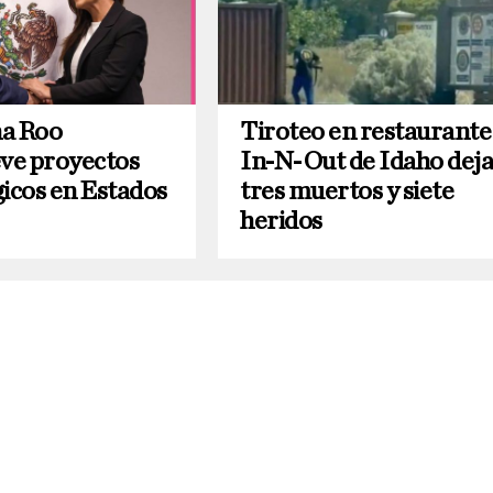
a Roo
Tiroteo en restaurante
ve proyectos
In-N-Out de Idaho dej
gicos en Estados
tres muertos y siete
heridos