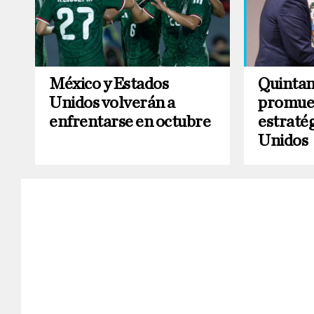
México y Estados
Quintan
Unidos volverán a
promue
enfrentarse en octubre
estraté
Unidos