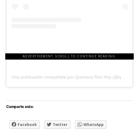
ADVERTISEMENT. SCROLL TO CONTINUE READING.
[adsforwp id="243463"]
Una publicación compartida por Quintana Roo Hoy (@quintanaroohoy)
Comparte esto:
Facebook
Twitter
WhatsApp