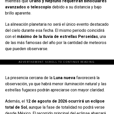
mientras que
Urano y Neptuno requerirán binoculares
avanzados o telescopio
debido a su distancia y bajo
brillo aparente.
La alineación planetaria no será el único evento destacado
del cielo durante esa fecha. El mismo periodo coincidirá
con el
máximo de la lluvia de estrellas Perseidas
, una
de las más famosas del año por la cantidad de meteoros
que pueden observarse.
ADVERTISEMENT. SCROLL TO CONTINUE READING.
[adsforwp id="243463"]
La presencia cercana de la
Luna nueva
favorecerá la
observación, ya que habrá menor iluminación natural y las
estrellas fugaces podrán apreciarse con mayor claridad.
Además, el
12 de agosto de 2026 ocurrirá un eclipse
total de Sol
, aunque la fase de totalidad no podrá verse
desde México. El recorrido principal del eclipse abarcará