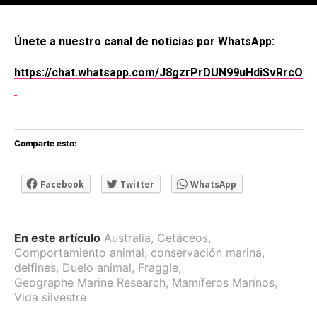
[adsforwp id="243463"]
Únete a nuestro canal de noticias por WhatsApp:
https://chat.whatsapp.com/J8gzrPrDUN99uHdiSvRrcO
Comparte esto:
Facebook
Twitter
WhatsApp
En este artículo
Australia
,
Cetáceos
,
Comportamiento animal
,
conservación marina
,
delfines
,
Duelo animal
,
Fraggle
,
Geographe Marine Research
,
Mamíferos Marínos
,
Vida silvestre