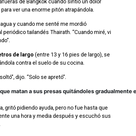
 afueras de Bangkok cuando sintió un dolor
 para ver una enorme pitón atrapándola.
e agua y cuando me senté me mordió
 periódico tailandés Thairath. “Cuando miré, vi
ndo”.
etros de largo
(entre 13 y 16 pies de largo), se
ándola contra el suelo de su cocina.
oltó”, dijo. “Solo se apretó”.
 que matan a sus presas quitándoles gradualmente e
a, gritó pidiendo ayuda, pero no fue hasta que
mente una hora y media después y escuchó sus
.