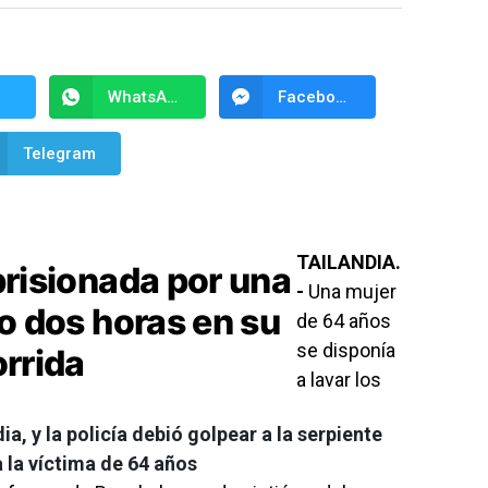
WhatsApp
Facebook Messenger
Telegram
TAILANDIA.
prisionada por una
-
Una mujer
o dos horas en su
de 64 años
se disponía
orrida
a lavar los
ia, y la policía debió golpear a la serpiente
a la víctima de 64 años