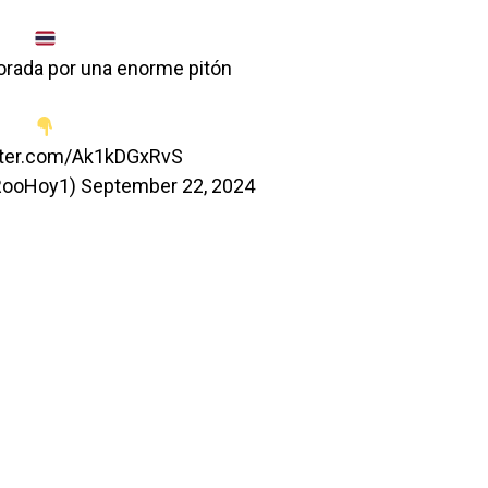
vorada por una enorme pitón
itter.com/Ak1kDGxRvS
aRooHoy1)
September 22, 2024