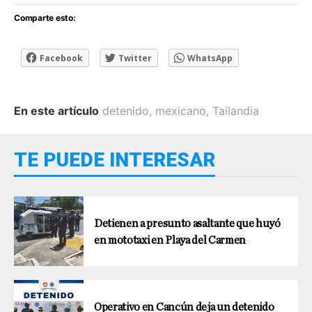
Comparte esto:
Facebook
Twitter
WhatsApp
En este artículo
detenido
,
mexicano
,
Tailandia
TE PUEDE INTERESAR
Detienen a presunto asaltante que huyó
en mototaxi en Playa del Carmen
Operativo en Cancún deja un detenido