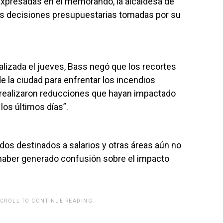
expresadas en el memorando, la alcaldesa de
as decisiones presupuestarias tomadas por su
lizada el jueves, Bass negó que los recortes
e la ciudad para enfrentar los incendios
 realizaron reducciones que hayan impactado
los últimos días”.
dos destinados a salarios y otras áreas aún no
a haber generado confusión sobre el impacto
SCROLL TO CONTINUE READING.
rwp id="243463"]