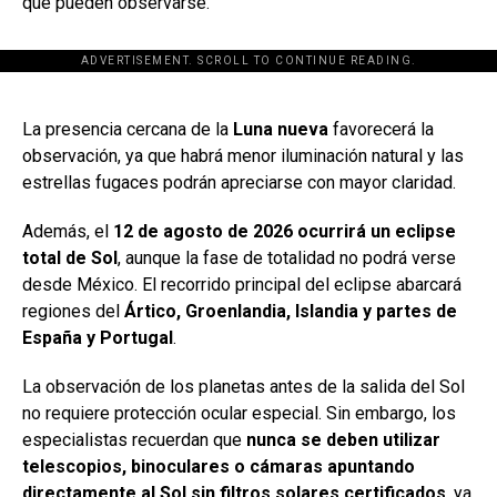
que pueden observarse.
ADVERTISEMENT. SCROLL TO CONTINUE READING.
[adsforwp id="243463"]
La presencia cercana de la
Luna nueva
favorecerá la
observación, ya que habrá menor iluminación natural y las
estrellas fugaces podrán apreciarse con mayor claridad.
Además, el
12 de agosto de 2026 ocurrirá un eclipse
total de Sol
, aunque la fase de totalidad no podrá verse
desde México. El recorrido principal del eclipse abarcará
regiones del
Ártico, Groenlandia, Islandia y partes de
España y Portugal
.
La observación de los planetas antes de la salida del Sol
no requiere protección ocular especial. Sin embargo, los
especialistas recuerdan que
nunca se deben utilizar
telescopios, binoculares o cámaras apuntando
directamente al Sol sin filtros solares certificados
, ya