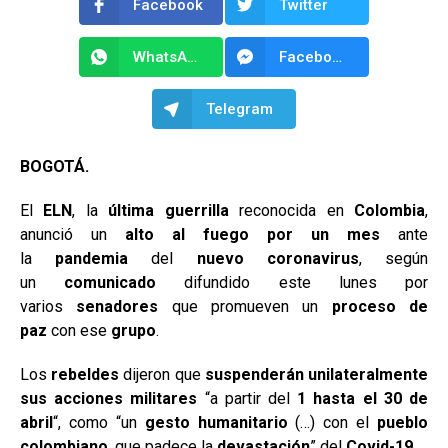
Facebook
Twitter
WhatsApp
Facebook Messenger
Telegram
BOGOTÁ.
El
ELN
, la
última guerrilla
reconocida en
Colombia
,
anunció un
alto al fuego por un mes
ante
la
pandemia
del
nuevo coronavirus
, según
un
comunicado
difundido este lunes por
varios
senadores
que promueven un
proceso de
paz
con ese
grupo
.
Los
rebeldes
dijeron que
suspenderán unilateralmente
sus acciones militares
“a partir del
1 hasta el 30 de
abril
“, como “un
gesto humanitario
(…) con el
pueblo
colombiano
, que padece la
devastación
” del
Covid-19
.