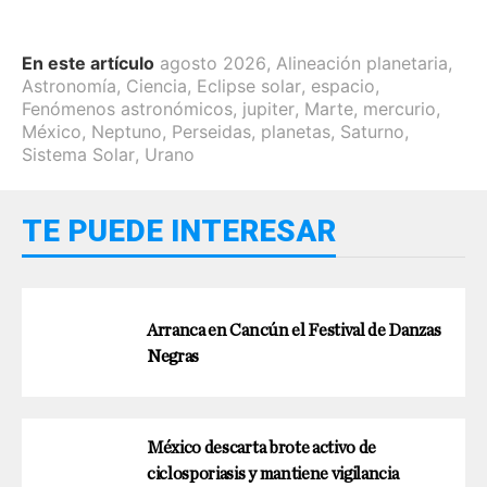
En este artículo
agosto 2026
,
Alineación planetaria
,
Astronomía
,
Ciencia
,
Eclipse solar
,
espacio
,
Fenómenos astronómicos
,
jupiter
,
Marte
,
mercurio
,
México
,
Neptuno
,
Perseidas
,
planetas
,
Saturno
,
Sistema Solar
,
Urano
TE PUEDE INTERESAR
Arranca en Cancún el Festival de Danzas
Negras
México descarta brote activo de
ciclosporiasis y mantiene vigilancia