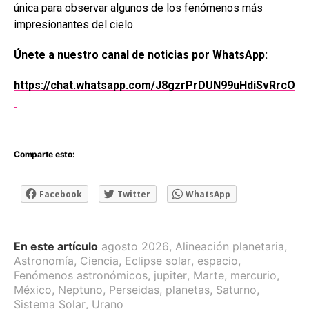
única para observar algunos de los fenómenos más
impresionantes del cielo.
Únete a nuestro canal de noticias por WhatsApp:
https://chat.whatsapp.com/J8gzrPrDUN99uHdiSvRrcO
Comparte esto:
Facebook
Twitter
WhatsApp
En este artículo
agosto 2026
,
Alineación planetaria
,
Astronomía
,
Ciencia
,
Eclipse solar
,
espacio
,
Fenómenos astronómicos
,
jupiter
,
Marte
,
mercurio
,
México
,
Neptuno
,
Perseidas
,
planetas
,
Saturno
,
Sistema Solar
,
Urano