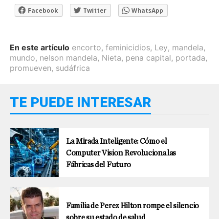
Facebook
Twitter
WhatsApp
En este artículo
encorto
,
feminicidios
,
Ley
,
mandela
,
mundo
,
nelson mandela
,
Nieta
,
pena capital
,
portada
,
promueven
,
sudáfrica
TE PUEDE INTERESAR
La Mirada Inteligente: Cómo el
Computer Vision Revoluciona las
Fábricas del Futuro
Familia de Perez Hilton rompe el silencio
sobre su estado de salud