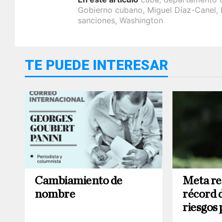
Gobierno cubano
,
Miguel Díaz-Canel
,
sanciones
,
Washington
TE PUEDE INTERESAR
Cambiamiento de
Meta re
nombre
récord 
riesgos