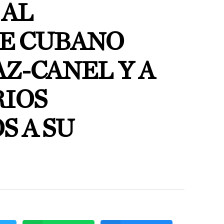
 AL
E CUBANO
Z-CANEL Y A
IOS
S A SU