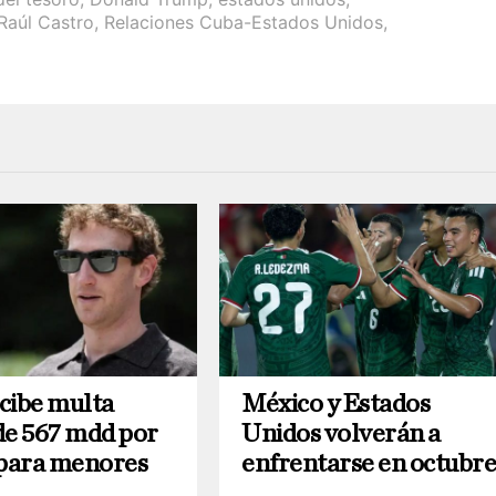
Raúl Castro
,
Relaciones Cuba-Estados Unidos
,
cibe multa
México y Estados
de 567 mdd por
Unidos volverán a
 para menores
enfrentarse en octubr