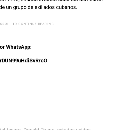
de un grupo de exiliados cubanos.
SCROLL TO CONTINUE READING.
rwp id="243463"]
por WhatsApp:
rPrDUN99uHdiSvRrcO
el tesoro
,
Donald Trump
,
estados unidos
,