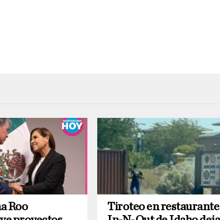
a Roo
Tiroteo en restaurante
ve proyectos
In-N-Out de Idaho dej