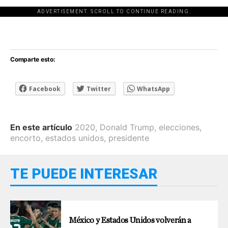
ADVERTISEMENT. SCROLL TO CONTINUE READING.
[adsforwp id="243463"]
Comparte esto:
Facebook
Twitter
WhatsApp
En este artículo
2020
,
Donald Trump
,
elecciones
,
encorto
,
estados unidos
,
presidente
TE PUEDE INTERESAR
México y Estados Unidos volverán a