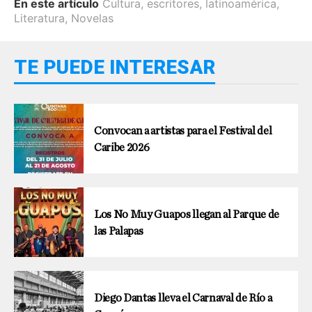
En este artículo
Cultura
,
escritores
,
latinoamérica
,
Literatura
,
Novelas
TE PUEDE INTERESAR
Convocan a artistas para el Festival del
Caribe 2026
Los No Muy Guapos llegan al Parque de
las Palapas
Diego Dantas lleva el Carnaval de Río a