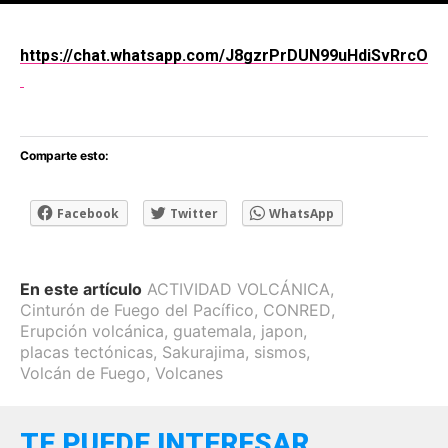
[adsforwp id="243463"]
https://chat.whatsapp.com/J8gzrPrDUN99uHdiSvRrcO
Comparte esto:
Facebook
Twitter
WhatsApp
En este artículo
ACTIVIDAD VOLCÁNICA
,
Cinturón de Fuego del Pacífico
,
CONRED
,
Erupción volcánica
,
guatemala
,
japon
,
placas tectónicas
,
Sakurajima
,
sismos
,
Volcán de Fuego
,
Volcanes
TE PUEDE INTERESAR