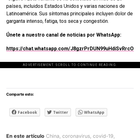
países, incluidos Estados Unidos y varias naciones de
Latinoamérica. Sus síntomas principales incluyen dolor de
garganta intenso, fatiga, tos seca y congestión.
Únete a nuestro canal de noticias por WhatsApp:
https://chat.whatsapp.com/J8gzrPrDUN99uHdiSvRrcO
ADVERTISEMENT. SCROLL TO CONTINUE READING.
[adsforwp id="243463"]
Comparte esto:
Facebook
Twitter
WhatsApp
En este artículo
China
,
coronavirus
,
covid-19
,