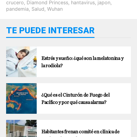
crucero
,
Diamond Princess
,
hantavirus
,
japon
,
pandemia
,
Salud
,
Wuhan
TE PUEDE INTERESAR
Estrés y sueño: ¿qué son la melatonina y
la rodiola?
¿Qué es el Cinturón de Fuego del
Pacífico y por qué causa alarma?
Habitantes frenan comité en clínica de