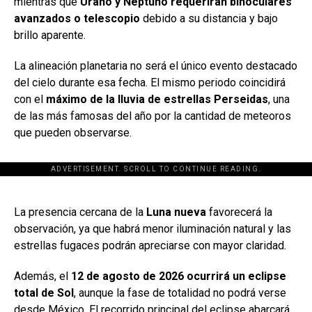
mientras que
Urano y Neptuno requerirán binoculares
avanzados o telescopio
debido a su distancia y bajo
brillo aparente.
La alineación planetaria no será el único evento destacado
del cielo durante esa fecha. El mismo periodo coincidirá
con el
máximo de la lluvia de estrellas Perseidas
, una
de las más famosas del año por la cantidad de meteoros
que pueden observarse.
ADVERTISEMENT. SCROLL TO CONTINUE READING.
[adsforwp id="243463"]
La presencia cercana de la
Luna nueva
favorecerá la
observación, ya que habrá menor iluminación natural y las
estrellas fugaces podrán apreciarse con mayor claridad.
Además, el
12 de agosto de 2026 ocurrirá un eclipse
total de Sol
, aunque la fase de totalidad no podrá verse
desde México. El recorrido principal del eclipse abarcará