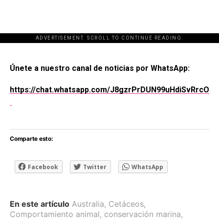
ADVERTISEMENT. SCROLL TO CONTINUE READING.
[adsforwp id="243463"]
Únete a nuestro canal de noticias por WhatsApp:
https://chat.whatsapp.com/J8gzrPrDUN99uHdiSvRrcO
Comparte esto:
Facebook
Twitter
WhatsApp
En este artículo
Australia
,
Cetáceos
,
Comportamiento animal
,
conservación marina
,