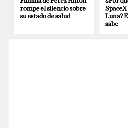
Familia de Perez Hilton
¿Por qu
rompe el silencio sobre
SpaceX 
su estado de salud
Luna? Es
sabe