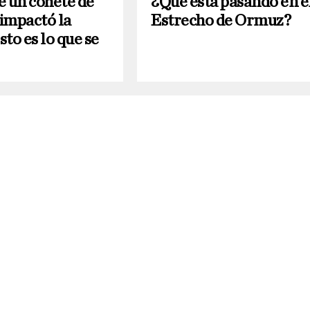
é un cohete de
¿Qué está pasando en e
impactó la
Estrecho de Ormuz?
to es lo que se