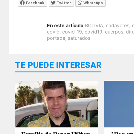
Facebook
Twitter
WhatsApp
En este artículo
BOLIVIA
,
cadáveres
,
covid
,
covid-19
,
covid19
,
cuerpos
,
dif
portada
,
saturados
TE PUEDE INTERESAR