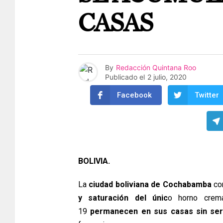
CASAS
By
Redacción Quintana Roo
Publicado el
2 julio, 2020
Facebook
Twitter
BOLIVIA.
La
ciudad boliviana de Cochabamba
com
y saturación del únic
o horno crema
19
permanecen en sus casas sin ser 