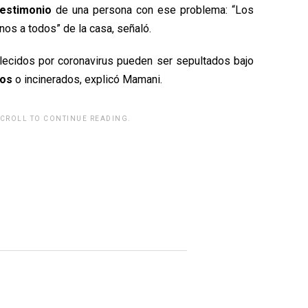
estimonio
de una persona con ese problema: “Los
os a todos” de la casa, señaló.
allecidos por coronavirus pueden ser sepultados bajo
dos
o incinerados, explicó Mamani.
SCROLL TO CONTINUE READING.
rwp id="243463"]