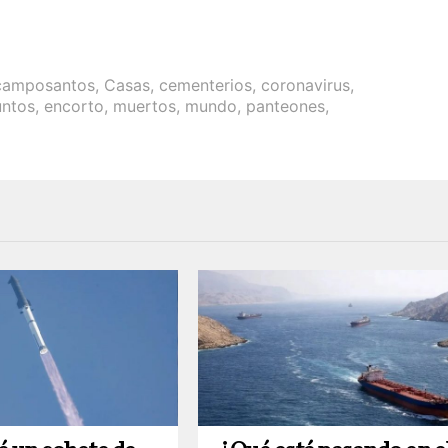
camposantos
,
Casas
,
cementerios
,
coronavirus
,
untos
,
encorto
,
muertos
,
mundo
,
panteones
,